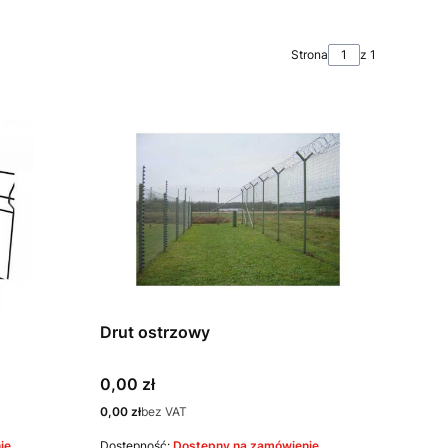
Strona
z 1
Drut ostrzowy
Cena
0,00 zł
Cena
0,00 zł
bez VAT
ie
Dostępność:
Dostępny na zamówienie