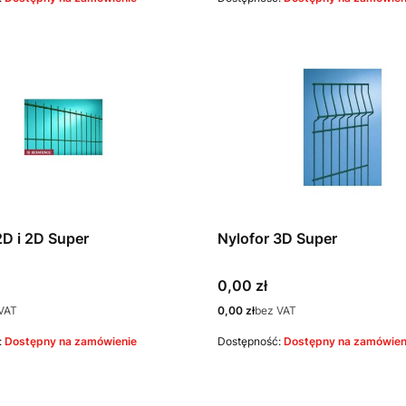
2D i 2D Super
Nylofor 3D Super
Cena
0,00 zł
Cena
VAT
0,00 zł
bez VAT
:
Dostępny na zamówienie
Dostępność:
Dostępny na zamówien