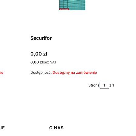
Securifor
Cena
0,00 zł
Cena
0,00 zł
bez VAT
ie
Dostępność:
Dostępny na zamówienie
Strona
z 1
JE
O NAS