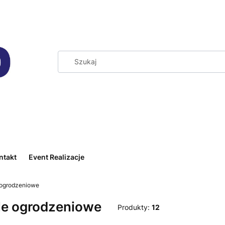
ntakt
Event Realizacje
 ogrodzeniowe
le ogrodzeniowe
Produkty:
12