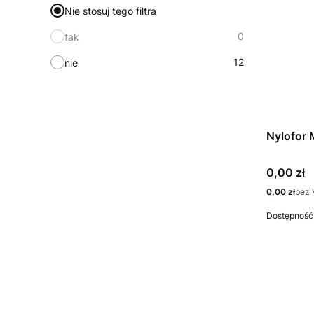
Nie stosuj tego filtra
0
tak
12
nie
Nylofor
Cena
0,00 zł
Cena
0,00 zł
bez 
Dostępność