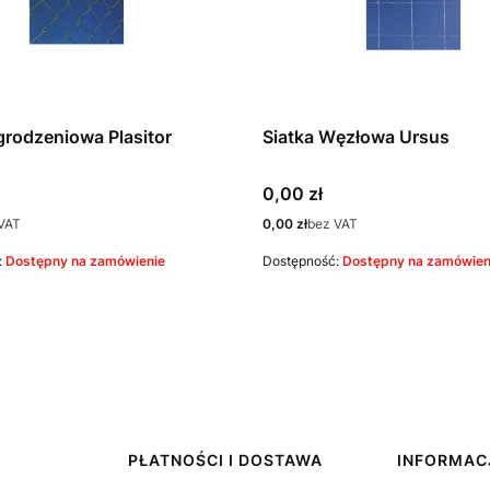
grodzeniowa Plasitor
Siatka Węzłowa Ursus
Cena
0,00 zł
Cena
VAT
0,00 zł
bez VAT
:
Dostępny na zamówienie
Dostępność:
Dostępny na zamówien
PŁATNOŚCI I DOSTAWA
INFORMAC