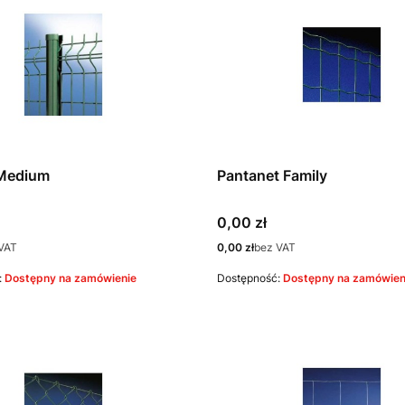
 Medium
Pantanet Family
Cena
0,00 zł
Cena
VAT
0,00 zł
bez VAT
:
Dostępny na zamówienie
Dostępność:
Dostępny na zamówien