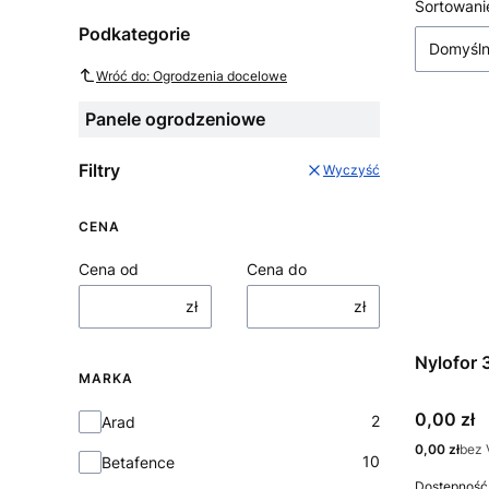
Lista
Sortowani
Podkategorie
Domyśl
Wróć do: Ogrodzenia docelowe
Panele ogrodzeniowe
Filtry
Wyczyść
CENA
Cena od
Cena do
zł
zł
Nylofor 
MARKA
Cena
0,00 zł
Marka
2
Arad
Cena
0,00 zł
bez 
10
Betafence
Dostępność