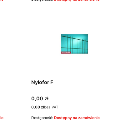
Nylofor F
Cena
0,00 zł
Cena
0,00 zł
bez VAT
ie
Dostępność:
Dostępny na zamówienie