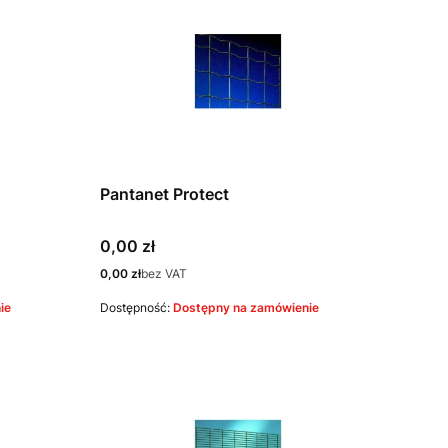
Pantanet Protect
Cena
0,00 zł
Cena
0,00 zł
bez VAT
ie
Dostępność:
Dostępny na zamówienie