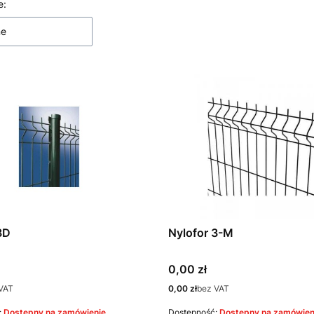
 produktów
e:
ne
3D
Nylofor 3-M
Cena
0,00 zł
Cena
VAT
0,00 zł
bez VAT
:
Dostępny na zamówienie
Dostępność:
Dostępny na zamówien