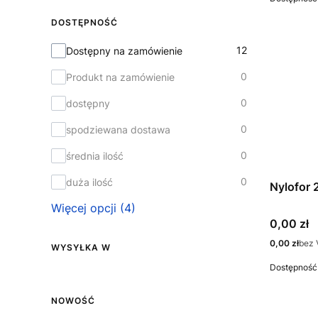
DOSTĘPNOŚĆ
Dostępność
12
Dostępny na zamówienie
0
Produkt na zamówienie
0
dostępny
0
spodziewana dostawa
0
średnia ilość
0
duża ilość
Nylofor 
Więcej opcji (4)
Cena
0,00 zł
Cena
0,00 zł
bez 
WYSYŁKA W
Dostępność
Wysyłka w
NOWOŚĆ