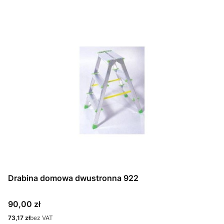
Drabina domowa dwustronna 922
Cena
90,00 zł
Cena
73,17 zł
bez VAT