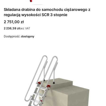
Składana drabina do samochodu ciężarowego z
regulacją wysokości SCR 3 stopnie
Cena
2 751,00 zł
Cena
2 236,59 zł
bez VAT
Dostępność:
dostępny