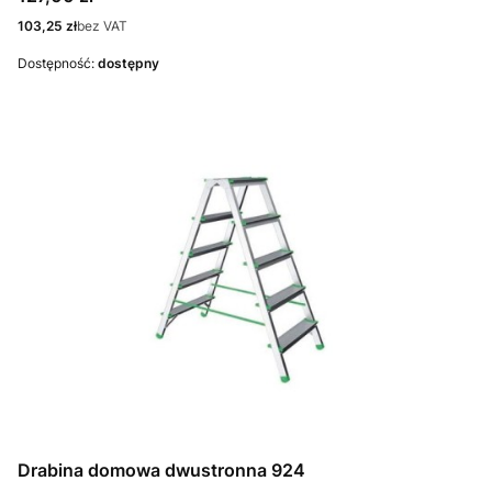
Cena
103,25 zł
bez VAT
Dostępność:
dostępny
Drabina domowa dwustronna 924