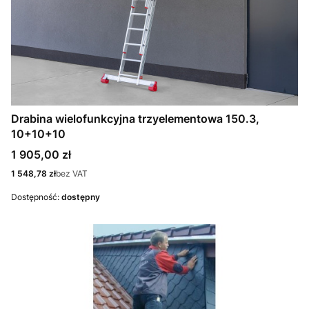
Drabina wielofunkcyjna trzyelementowa 150.3,
10+10+10
Cena
1 905,00 zł
Cena
1 548,78 zł
bez VAT
Dostępność:
dostępny