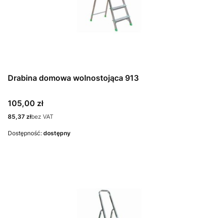
Drabina domowa wolnostojąca 913
Cena
105,00 zł
Cena
85,37 zł
bez VAT
Dostępność:
dostępny