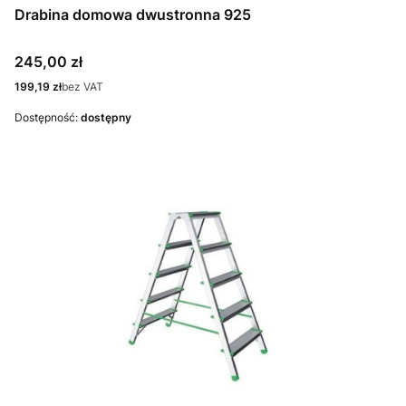
Drabina domowa dwustronna 925
Cena
245,00 zł
Cena
199,19 zł
bez VAT
Dostępność:
dostępny