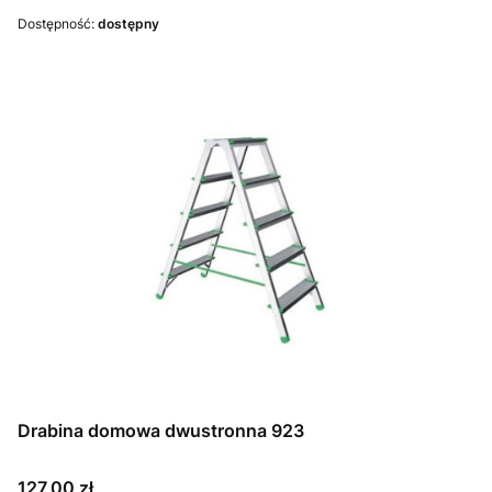
Dostępność:
dostępny
Drabina domowa dwustronna 923
Cena
127,00 zł