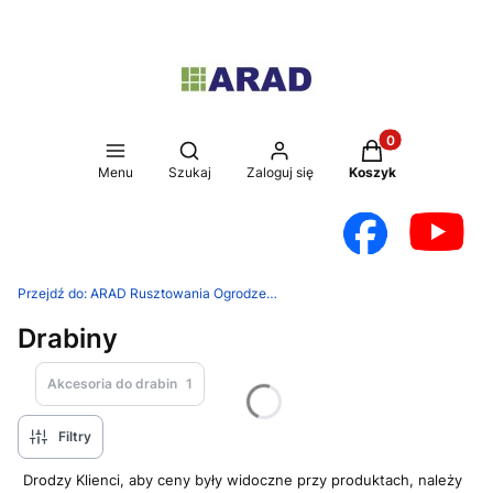
Produkty w koszy
Otwórz wyszukiwarkę
Menu
Szukaj
Zaloguj się
Koszyk
Przejdź do:
ARAD Rusztowania Ogrodzenia
Drabiny
Akcesoria do drabin
1
Filtry
Drodzy Klienci, aby ceny były widoczne przy produktach, należy