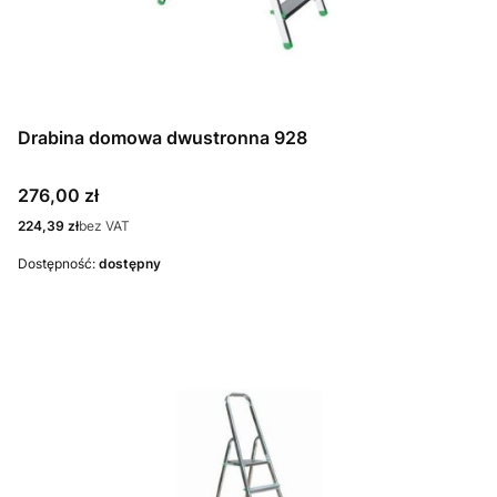
Drabina domowa dwustronna 928
Cena
276,00 zł
Cena
224,39 zł
bez VAT
Dostępność:
dostępny