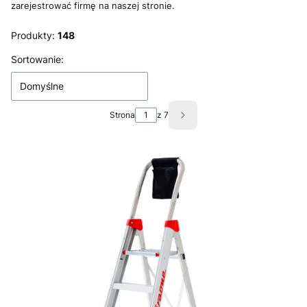
zarejestrować firmę na naszej stronie.
Produkty:
148
Lista produktów
Sortowanie:
Domyślne
Strona
z 7
Następne produkty