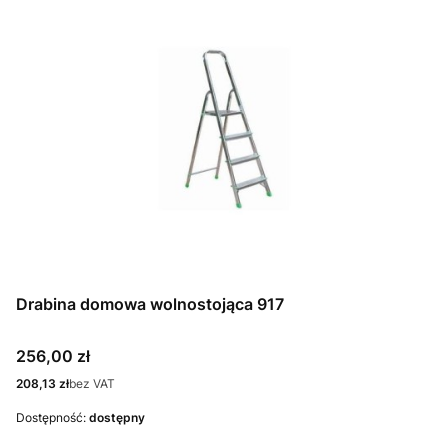
Drabina domowa wolnostojąca 917
Cena
256,00 zł
Cena
208,13 zł
bez VAT
Dostępność:
dostępny