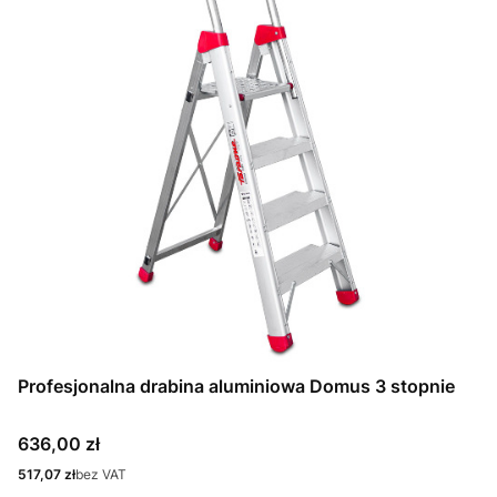
Profesjonalna drabina aluminiowa Domus 3 stopnie
Cena
636,00 zł
Cena
517,07 zł
bez VAT