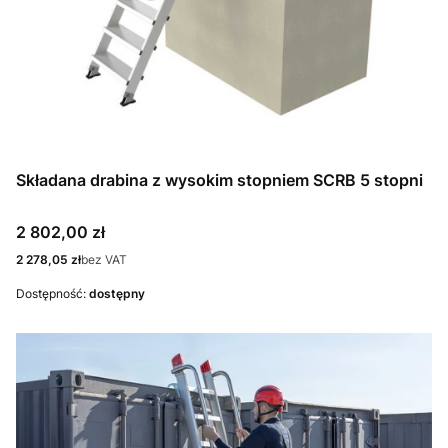
Składana drabina z wysokim stopniem SCRB 5 stopni
Cena
2 802,00 zł
Cena
2 278,05 zł
bez VAT
Dostępność:
dostępny