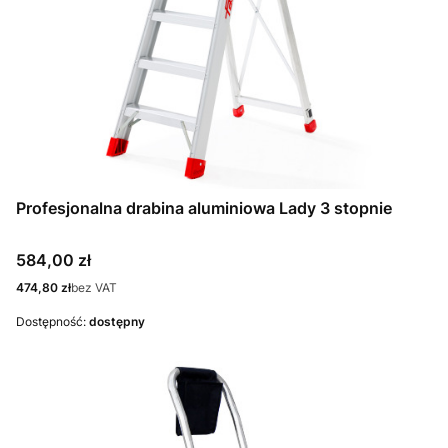
Profesjonalna drabina aluminiowa Lady 3 stopnie
Cena
584,00 zł
Cena
474,80 zł
bez VAT
Dostępność:
dostępny