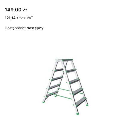
Cena
149,00 zł
Cena
121,14 zł
bez VAT
Dostępność:
dostępny