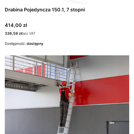
Drabina Pojedyncza 150.1, 7 stopni
Cena
414,00 zł
Cena
336,59 zł
bez VAT
Dostępność:
dostępny