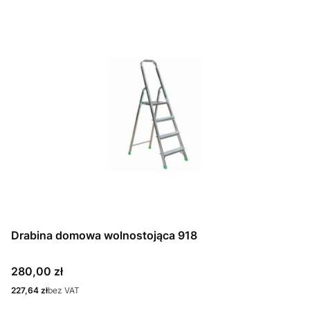
Drabina domowa wolnostojąca 918
Cena
280,00 zł
Cena
227,64 zł
bez VAT