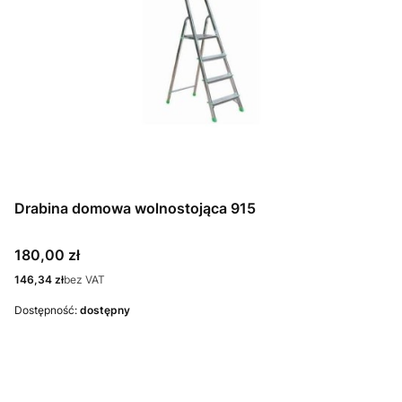
Drabina domowa wolnostojąca 915
Cena
180,00 zł
Cena
146,34 zł
bez VAT
Dostępność:
dostępny