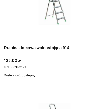
Drabina domowa wolnostojąca 914
Cena
125,00 zł
Cena
101,63 zł
bez VAT
Dostępność:
dostępny