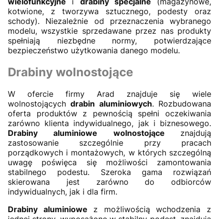
wielofunkcyjne
i
drabiny specjalne
(magazynowe,
kotwione, z tworzywa sztucznego, podesty oraz
schody). Niezależnie od przeznaczenia wybranego
modelu, wszystkie sprzedawane przez nas produkty
spełniają niezbędne normy, potwierdzające
bezpieczeństwo użytkowania danego modelu.
Drabiny wolnostojące
W ofercie firmy Arad znajduje się wiele
wolnostojących
drabin aluminiowych
. Rozbudowana
oferta produktów z pewnością spełni oczekiwania
zarówno klienta indywidualnego, jak i biznesowego.
Drabiny aluminiowe wolnostojące
znajdują
zastosowanie szczególnie przy pracach
porządkowych i montażowych, w których szczególną
uwagę poświęca się możliwości zamontowania
stabilnego podestu. Szeroka gama rozwiązań
skierowana jest zarówno do odbiorców
indywidualnych, jak i dla firm.
Drabiny aluminiowe
z możliwością wchodzenia z
jednej strony, wyposażone w stabilny podest, znajdują