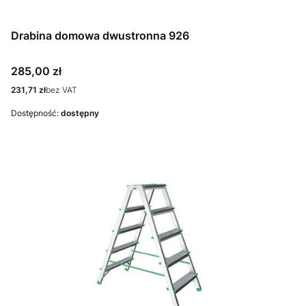
Drabina domowa dwustronna 926
Cena
285,00 zł
Cena
231,71 zł
bez VAT
Dostępność:
dostępny