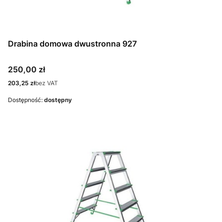
Drabina domowa dwustronna 927
Cena
250,00 zł
Cena
203,25 zł
bez VAT
Dostępność:
dostępny