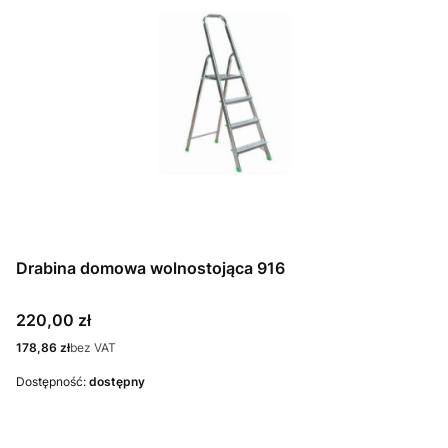
Drabina domowa wolnostojąca 916
Cena
220,00 zł
Cena
178,86 zł
bez VAT
Dostępność:
dostępny