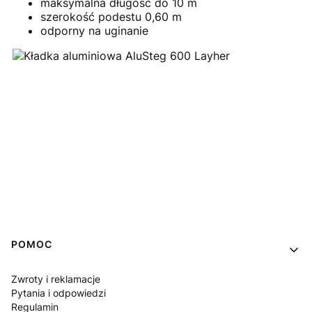
maksymalna długość do 10 m
szerokość podestu 0,60 m
odporny na uginanie
Linki w stopce
POMOC
Zwroty i reklamacje
Pytania i odpowiedzi
Regulamin