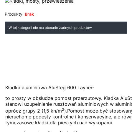
Produkty:
Brak
Lista produktów
W tej kategorii nie ma obecnie żadnych produktów
Kładka aluminiowa AluSteg 600 Layher-
to prosty w obsłudze pomost przerzutowy. Kładka AluS
stanowi uzupełnienie rusztowań aluminiowych w alumin
2
oprócz grupy 2 (1,5 kn/m
).Pomost może być stosowany
nieruchome podesty kontrolne i konserwacyjne, ale równ
tymczasowe kładki dla pieszych nad wykopami.