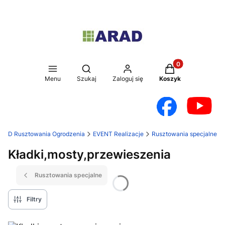
Produkty w koszy
Otwórz wyszukiwarkę
Menu
Szukaj
Zaloguj się
Koszyk
RAD Rusztowania Ogrodzenia
EVENT Realizacje
Rusztowania specjalne
Kładki,mosty,przewieszenia
Rusztowania specjalne
Filtry