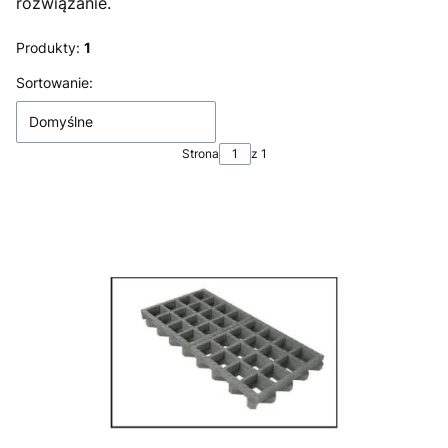
rozwiązanie.
Produkty:
1
Lista produktów
Sortowanie:
Domyślne
Strona
z 1