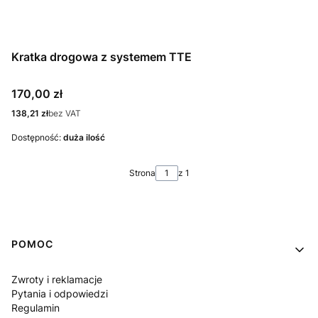
Kratka drogowa z systemem TTE
Cena
170,00 zł
Cena
138,21 zł
bez VAT
Dostępność:
duża ilość
Strona
z 1
Linki w stopce
POMOC
Zwroty i reklamacje
Pytania i odpowiedzi
Regulamin