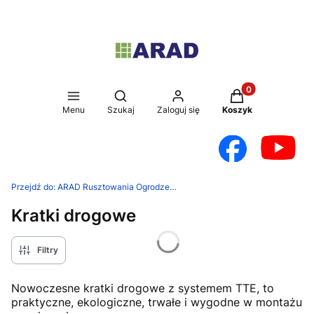
Produkty w koszy
Otwórz wyszukiwarkę
Menu
Szukaj
Zaloguj się
Koszyk
Przejdź do:
ARAD Rusztowania Ogrodzenia
Kratki drogowe
Filtry
Nowoczesne kratki drogowe z systemem TTE, to
praktyczne, ekologiczne, trwałe i wygodne w montażu