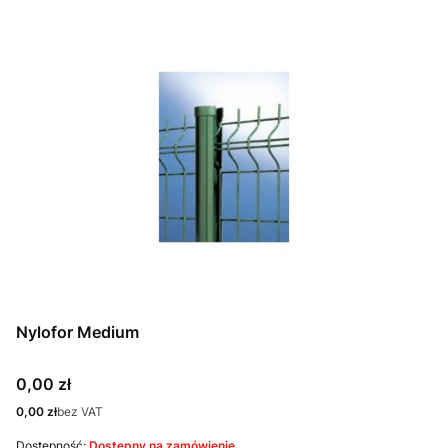
Nylofor Medium
Cena
0,00 zł
Cena
0,00 zł
bez VAT
Dostępność:
Dostępny na zamówienie