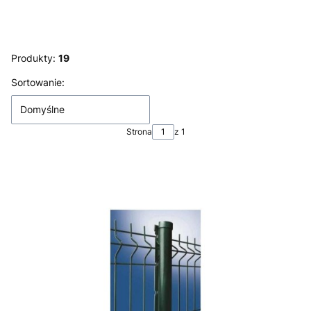
Produkty:
19
Lista produktów
Sortowanie:
Domyślne
Strona
z 1