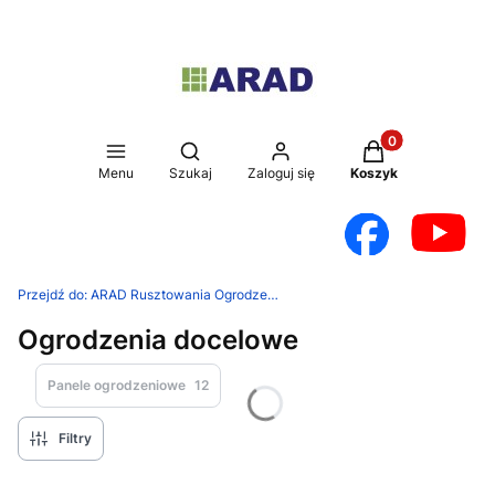
Produkty w koszy
Otwórz wyszukiwarkę
Menu
Szukaj
Zaloguj się
Koszyk
Przejdź do:
ARAD Rusztowania Ogrodzenia
Ogrodzenia docelowe
Panele ogrodzeniowe
12
Filtry