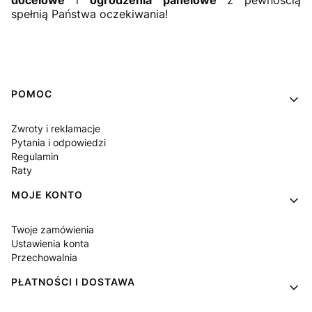
docelowe
i
ogrodzenia panelowe
z pewnością
spełnią Państwa oczekiwania!
Linki w stopce
POMOC
Zwroty i reklamacje
Pytania i odpowiedzi
Regulamin
Raty
MOJE KONTO
Twoje zamówienia
Ustawienia konta
Przechowalnia
PŁATNOŚCI I DOSTAWA