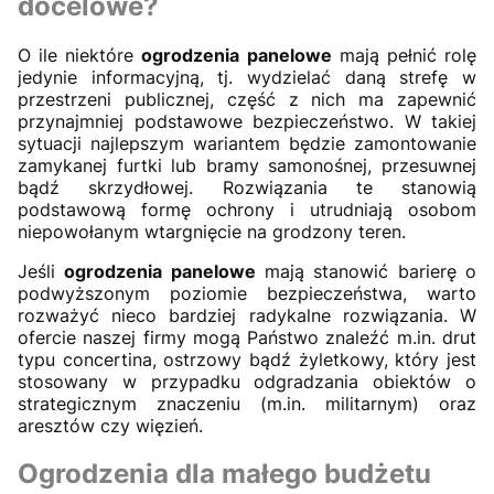
docelowe
?
O ile niektóre
ogrodzenia panelowe
mają pełnić rolę
jedynie informacyjną, tj. wydzielać daną strefę w
przestrzeni publicznej, część z nich ma zapewnić
przynajmniej podstawowe bezpieczeństwo. W takiej
sytuacji najlepszym wariantem będzie zamontowanie
zamykanej furtki lub bramy samonośnej, przesuwnej
bądź skrzydłowej. Rozwiązania te stanowią
podstawową formę ochrony i utrudniają osobom
niepowołanym wtargnięcie na grodzony teren.
Jeśli
ogrodzenia panelowe
mają stanowić barierę o
podwyższonym poziomie bezpieczeństwa, warto
rozważyć nieco bardziej radykalne rozwiązania. W
ofercie naszej firmy mogą Państwo znaleźć m.in. drut
typu concertina, ostrzowy bądź żyletkowy, który jest
stosowany w przypadku odgradzania obiektów o
strategicznym znaczeniu (m.in. militarnym) oraz
aresztów czy więzień.
Ogrodzenia dla małego budżetu