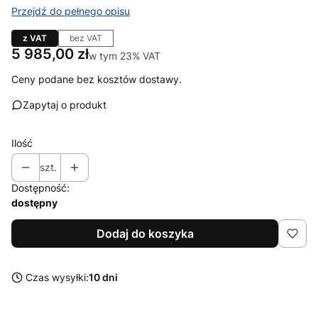
Przejdź do pełnego opisu
z VAT
bez VAT
Cena
5 985,00 zł
w tym 23% VAT
w tym
23%
VAT
Ceny podane bez kosztów dostawy.
Zapytaj o produkt
Ilość
szt.
Dostępność:
dostępny
Dodaj do koszyka
Czas wysyłki:
10 dni