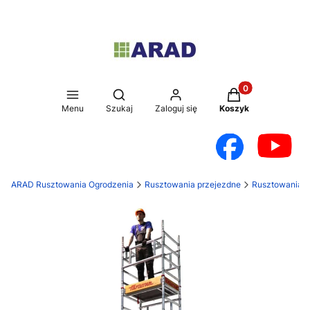
Produkty w koszy
Otwórz wyszukiwarkę
Menu
Szukaj
Zaloguj się
Koszyk
ARAD Rusztowania Ogrodzenia
Rusztowania przejezdne
Rusztowania a