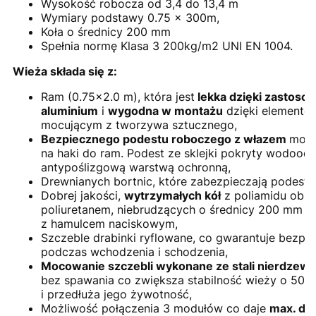
Wysokość robocza od 3,4 do 13,4 m
Wymiary podstawy 0.75 x 300m,
Koła o średnicy 200 mm
Spełnia normę Klasa 3 200kg/m2 UNI EN 1004.
Wieża składa się z:
Ram (0.75×2.0 m), która jest
lekka dzięki zastoso
aluminium
i
wygodna w montażu
dzięki elemento
mocującym z tworzywa sztucznego,
Bezpiecznego podestu roboczego z włazem
moc
na haki do ram. Podest ze sklejki pokryty wodood
antypoślizgową warstwą ochronną,
Drewnianych bortnic, które zabezpieczają podest,
Dobrej jakości,
wytrzymałych kół
z poliamidu obl
poliuretanem, niebrudzących o średnicy 200 mm . 
z hamulcem naciskowym,
Szczeble drabinki ryflowane, co gwarantuje bezpi
podczas wchodzenia i schodzenia,
Mocowanie szczebli wykonane ze stali nierdzew
bez spawania co zwiększa stabilność wieży o 50%
i przedłuża jego żywotność,
Możliwość połączenia 3 modułów co daje
max. dł