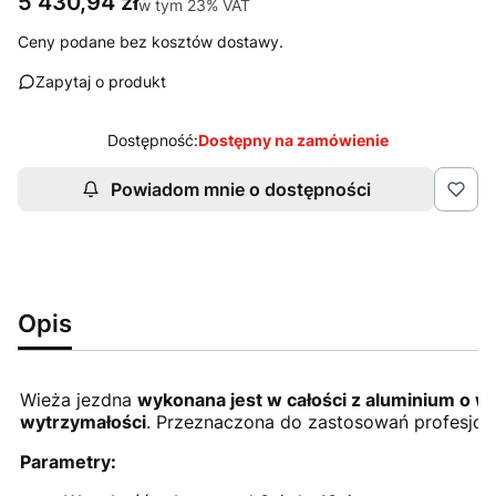
Cena
5 430,94 zł
w tym 23% VAT
w tym
23%
VAT
Ceny podane bez kosztów dostawy.
Zapytaj o produkt
Dostępność:
Dostępny na zamówienie
Powiadom mnie o dostępności
Opis
Wieża jezdna
wykonana jest w całości z aluminium o w
wytrzymałości
. Przeznaczona do zastosowań profesjon
Parametry: