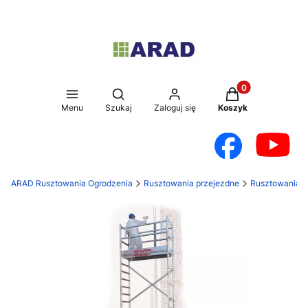
Produkty w koszy
Otwórz wyszukiwarkę
Menu
Szukaj
Zaloguj się
Koszyk
ARAD Rusztowania Ogrodzenia
Rusztowania przejezdne
Rusztowania a