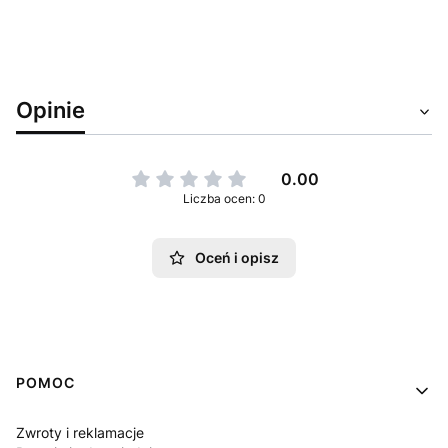
Opinie
0.00
Liczba ocen: 0
Oceń i opisz
Linki w stopce
POMOC
Zwroty i reklamacje