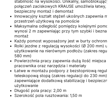
stabilność na wysokości. Unikalny, samoblokujący
połączeń zaciskowych KRAUSE umożliwia łatwy, sz
bezpieczny montaż i demontaż
Innowacyjny kształt stężeń ukośnych zapewnia m
przestrzeń użytkową na pomoście
Maksymalna odległość pomiędzy kolejnymi pomos
wynosi 2 m zapewniając przy tym szybki i beznar
montaż
Każdy pomost wyposażony jest w burty ochronne
Rolki jezdne z regulacją wysokości (Ø 200 mm) um
użytkowanie na nierównym podłożu (zakres regulac
580 mm)
Powierzchnia pracy zapewnia dużą ilość miejsca d
pracownika oraz narzędzia i materiały
Łatwe w montażu podpory z bezstopniową regulac
teleskopową stopą (zakres regulacji do 230 mm)
zapewniające dodatkową stabilizację i bezpieczne
użytkowanie
Długość pola pracy: 2,00 m
Szerokość pola rusztowania: 1,50 m