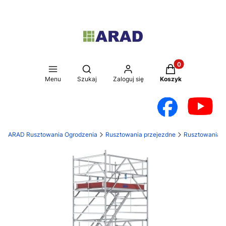
Produkty w koszy
Otwórz wyszukiwarkę
Menu
Szukaj
Zaloguj się
Koszyk
ARAD Rusztowania Ogrodzenia
Rusztowania przejezdne
Rusztowania a