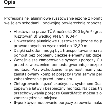
Opis
Profesjonalne, aluminiowe rusztowanie jezdne z komfo
wejściem schodami i podwójną powierzchnią roboczą.
Atestowane przez TÜV, nośność 200 kg/m² (grupa
rusztowań 3) według PN EN 1004-1
Uniwersalne aluminiowe rusztowanie jezdne do pra
prowadzonych na wysokości do 12,30 m
Dzięki schodom mogą być transportowane na naj
pomost bez problemu ciężkie elementy lub duże n
Wcześniejsze zamocowanie systemu poręczy Guar
przed zawieszeniem pomostu gwarantuje bezpiec
montażu. Przy wchodzeniu na pomost, mamy już
zainstalowany komplet poręczy i tym samym pełne
zabezpieczenie przed upadkiem
Zintegrowanie stężeń ukośnych z systemem Guard
zapewnia łatwy i bezpieczny montaż. Na czas trans
przechowywania poręcze GuardMatic można złoży
zaoszczędzenia miejsca
6-punktowe mocowanie poręczy zapewnia maksy