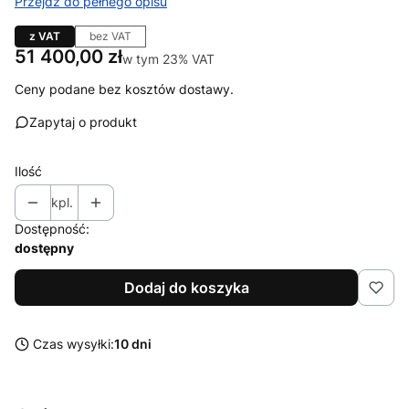
Przejdź do pełnego opisu
z VAT
bez VAT
Cena
51 400,00 zł
w tym 23% VAT
w tym
23%
VAT
Ceny podane bez kosztów dostawy.
Zapytaj o produkt
Ilość
kpl.
Dostępność:
dostępny
Dodaj do koszyka
Czas wysyłki:
10 dni