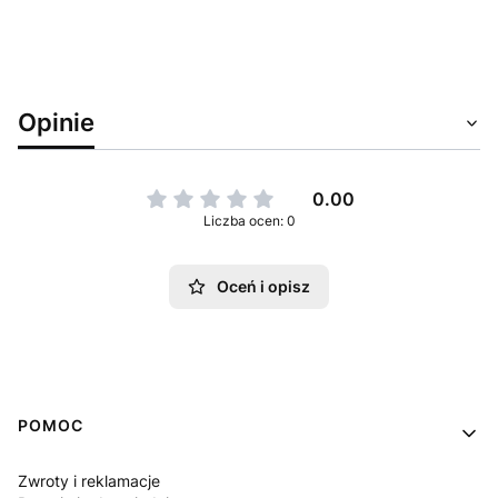
Opinie
0.00
Liczba ocen: 0
Oceń i opisz
Linki w stopce
POMOC
Zwroty i reklamacje