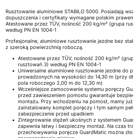
Rusztowanie aluminiowe STABILO 5000. Posiadają wszel
dopuszczenia i certyfikaty wymagane polskim prawem.
Atestowane przez TÜV, nośność 200 kg/m² (grupa rusz
według PN EN 1004-1
Profesjonalne, aluminiowe rusztowanie jezdne bez stabil
z szeroką powierzchnią roboczą.
Atestowane przez TÜV, nośność 200 kg/m² (grupa
rusztowań 3) według PN EN 1004-1
Uniwersalne aluminiowe rusztowanie jezdne do pra
prowadzonych na wysokości do 14,30 m (przy dłu
pola roboczego 2,00 m do 12,30 m)
Wcześniejsze zamocowanie systemu poręczy Guar
przed zawieszeniem pomostu gwarantuje bezpiec
montażu. Przy wchodzeniu na pomost, mamy już
zainstalowany komplet poręczy i tym samym pełne
zabezpieczenie przed upadkiem
Zintegrowanie stężeń ukośnych z systemem Guard
zapewnia łatwy i bezpieczny montaż. Na czas trans
przechowywania poręcze GuardMatic można złoży