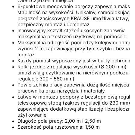
zaoszczędzenia miejsca
6-punktowe mocowanie poręczy zapewnia maksy
stabilność na wysokości. Unikalny, samoblokujący
połączeń zaciskowych KRAUSE umożliwia łatwy, sz
bezpieczny montaż i demontaż
Innowacyjny kształt stężeń ukośnych zapewnia
maksymalną przestrzeń użytkową na pomoście
Maksymalna odległość pomiędzy kolejnymi pomos
wynosi 2 m zapewniając przy tym szybki i beznar
montaż
Każdy pomost wyposażony jest w burty ochronne
Rolki jezdne z regulacją wysokości (Ø 200 mm)
umożliwiają użytkowanie na nierównym podłożu (z
regulacji: 300 - 580 mm)
Powierzchnia pracy zapewnia dużą ilość miejsca d
pracownika oraz narzędzia i materiały
Łatwe w montażu podpory z bezstopniową regulac
teleskopową stopą (zakres regulacji do 230 mm)
zapewniające dodatkową stabilizację i bezpieczne
użytkowanie
Długość pola pracy: 2,00 m i 2,50 m
Szerokość pola rusztowania: 1,50 m