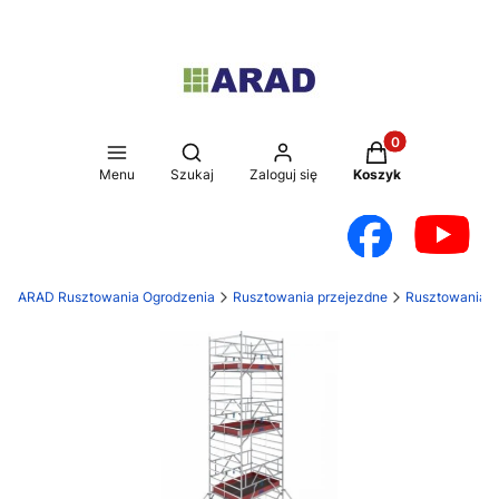
Produkty w koszy
Otwórz wyszukiwarkę
Menu
Szukaj
Zaloguj się
Koszyk
ARAD Rusztowania Ogrodzenia
Rusztowania przejezdne
Rusztowania a