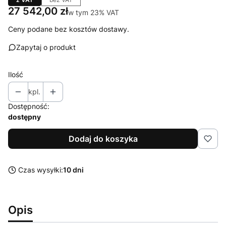
Cena
27 542,00 zł
w tym 23% VAT
w tym
23%
VAT
Ceny podane bez kosztów dostawy.
Zapytaj o produkt
Ilość
kpl.
Dostępność:
dostępny
Dodaj do koszyka
Czas wysyłki:
10 dni
Opis