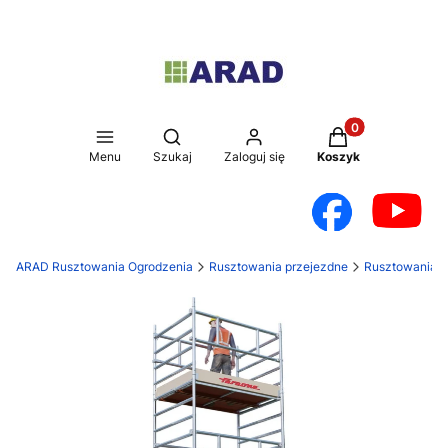
Produkty w koszy
Otwórz wyszukiwarkę
Menu
Szukaj
Zaloguj się
Koszyk
ARAD Rusztowania Ogrodzenia
Rusztowania przejezdne
Rusztowania a