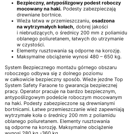
Bezpieczny, antypoślizgowy podest roboczy
mocowany na haki.
Podesty zabezpieczają
drewniane bortnice.
Wieża łatwa w przemieszczaniu,
osadzona
na wytrzymałych kołach,
dobrej jakości
i niebrudzących, o średnicy 200 mm z poliamidu
oblanego poliuretanem, łatwych do utrzymanie
w czystości.
Elementy rusztowania są odporne na korozję.
Maksymalne obciążenie wynosi 480 – 650 kg.
System Bezpiecznego montażu górnego obszaru
roboczego odbywa się z dolnego poziomu
w całkowicie bezpieczny sposób. Wieże jezdne Top
System Safety Faraone to gwarancja bezpiecznej
pracy. Operator pracuje na bardzo bezpiecznym,
antypoślizgowym podeście roboczym mocowanym
na haki. Podesty zabezpieczone są drewnianymi
bortnicami. Łatwe przemieszczanie wież zapewniają
wytrzymałe koła o średnicy 200 mm z poliamidu
oblanego poliuretanem. Elementy rusztowania
są odporne na korozję. Maksymalne obciążenie
wynosi 280 kg -360 kg.