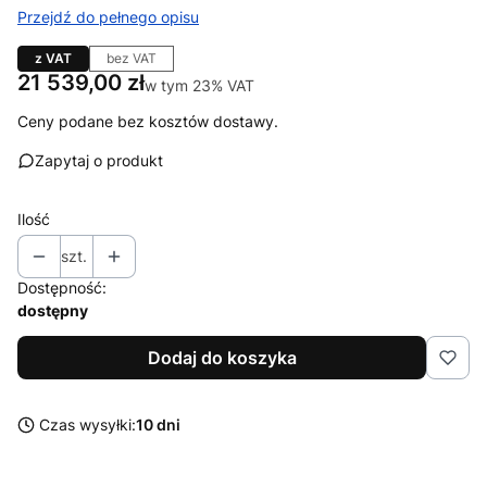
Przejdź do pełnego opisu
z VAT
bez VAT
Cena
21 539,00 zł
w tym 23% VAT
w tym
23%
VAT
Ceny podane bez kosztów dostawy.
Zapytaj o produkt
Ilość
szt.
Dostępność:
dostępny
Dodaj do koszyka
Czas wysyłki:
10 dni