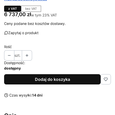
z VAT
bez VAT
Cena
6 737,00 zł
w tym 23% VAT
w tym
23%
VAT
Ceny podane bez kosztów dostawy.
Zapytaj o produkt
Ilość
szt.
Dostępność:
dostępny
Dodaj do koszyka
Czas wysyłki:
14 dni