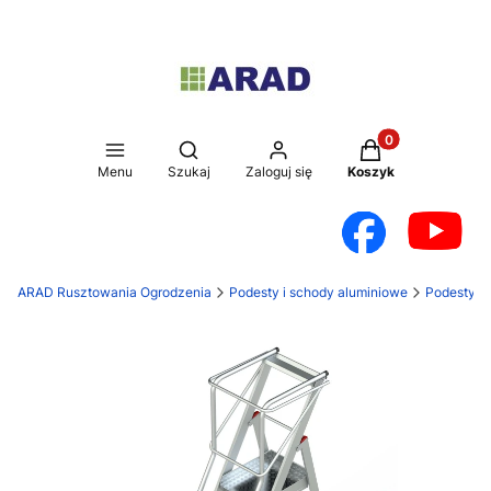
Produkty w koszy
Otwórz wyszukiwarkę
Menu
Szukaj
Zaloguj się
Koszyk
ARAD Rusztowania Ogrodzenia
Podesty i schody aluminiowe
Podesty 