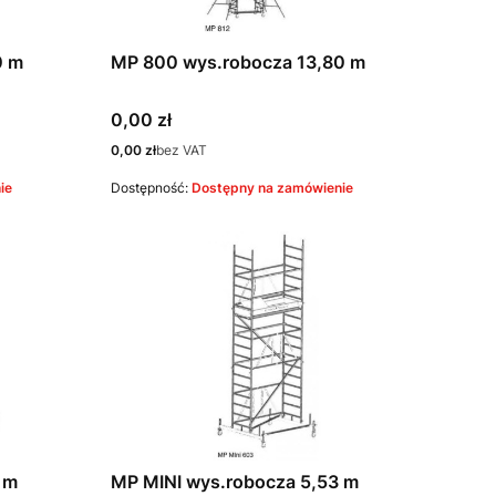
0 m
MP 800 wys.robocza 13,80 m
Cena
0,00 zł
Cena
0,00 zł
bez VAT
ie
Dostępność:
Dostępny na zamówienie
8 m
MP MINI wys.robocza 5,53 m