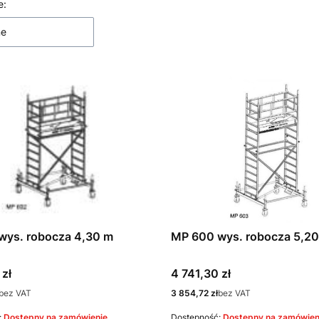
 produktów
e:
ne
wys. robocza 4,30 m
MP 600 wys. robocza 5,2
Cena
 zł
4 741,30 zł
Cena
bez VAT
3 854,72 zł
bez VAT
:
Dostępny na zamówienie
Dostępność:
Dostępny na zamówien