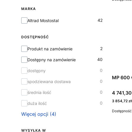
MARKA
Marka
42
Altrad Mostostal
DOSTĘPNOŚĆ
Dostępność
2
Produkt na zamówienie
40
Dostępny na zamówienie
0
dostępny
MP 600 w
0
spodziewana dostawa
0
Cena
średnia ilość
4 741,30
Cena
3 854,72 zł
0
duża ilość
Dostępność
Więcej opcji (4)
WYSYŁKA W