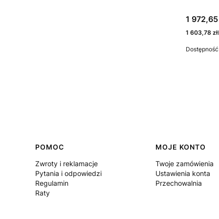
Cena
1 972,65 
Cena
1 603,78 zł
Dostępność
Linki w stopce
POMOC
MOJE KONTO
Zwroty i reklamacje
Twoje zamówienia
Pytania i odpowiedzi
Ustawienia konta
Regulamin
Przechowalnia
Raty