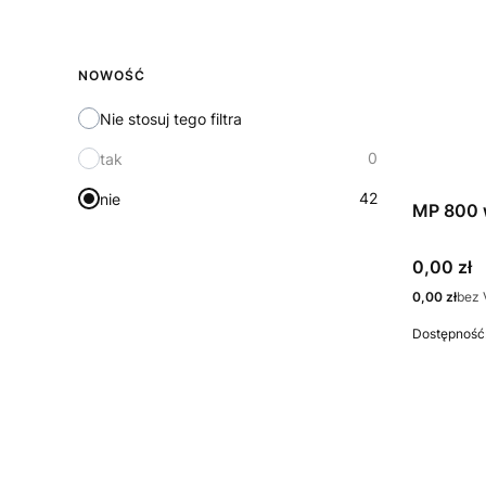
Wysyłka w
NOWOŚĆ
Nie stosuj tego filtra
0
tak
42
nie
MP 800 
Cena
0,00 zł
Cena
0,00 zł
bez 
Dostępność