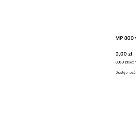
MP 800 
Cena
0,00 zł
Cena
0,00 zł
bez 
Dostępność