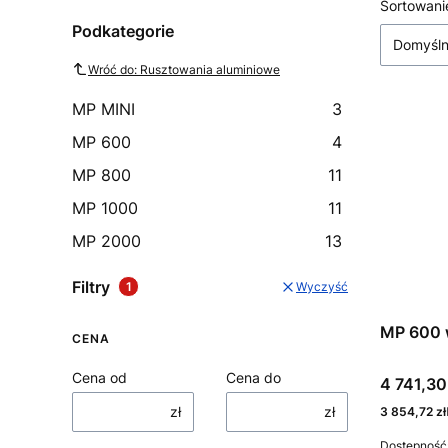
Lista
Sortowani
Podkategorie
Domyśl
Wróć do: Rusztowania aluminiowe
MP MINI
3
MP 600
4
MP 800
11
MP 1000
11
MP 2000
13
Filtry
Wyczyść
MP 600 
CENA
Cena od
Cena do
Cena
4 741,30
zł
zł
Cena
3 854,72 zł
Dostępność