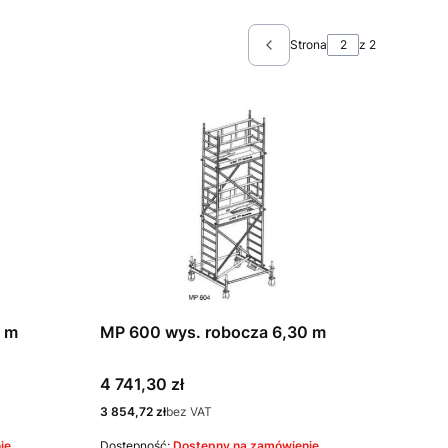
Strona
z 2
Poprzednie produkty
0 m
MP 600 wys. robocza 6,30 m
Cena
4 741,30 zł
Cena
3 854,72 zł
bez VAT
ie
Dostępność:
Dostępny na zamówienie