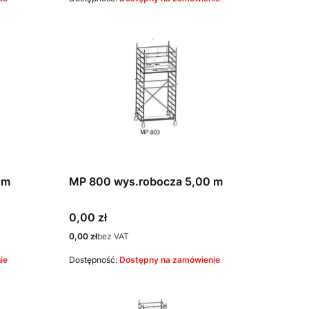
 m
MP 800 wys.robocza 5,00 m
Cena
0,00 zł
Cena
0,00 zł
bez VAT
ie
Dostępność:
Dostępny na zamówienie