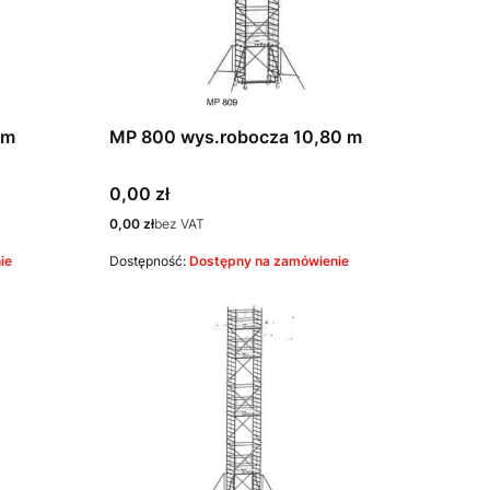
 m
MP 800 wys.robocza 10,80 m
Cena
0,00 zł
Cena
0,00 zł
bez VAT
ie
Dostępność:
Dostępny na zamówienie