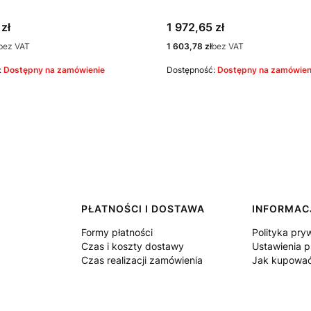
Cena
zł
1 972,65 zł
Cena
bez VAT
1 603,78 zł
bez VAT
:
Dostępny na zamówienie
Dostępność:
Dostępny na zamówien
PŁATNOŚCI I DOSTAWA
INFORMAC
Formy płatności
Polityka pry
Czas i koszty dostawy
Ustawienia p
Czas realizacji zamówienia
Jak kupowa