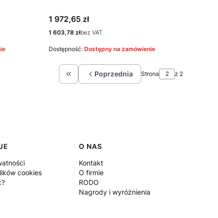
Cena
1 972,65 zł
Cena
1 603,78 zł
bez VAT
ie
Dostępność:
Dostępny na zamówienie
Poprzednia
Strona
z 2
Wróć do pierwszej strony z produktami
JE
O NAS
watności
Kontakt
lików cookies
O firmie
ć?
RODO
Nagrody i wyróżnienia