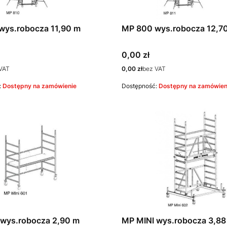
wys.robocza 11,90 m
MP 800 wys.robocza 12,7
Cena
0,00 zł
Cena
VAT
0,00 zł
bez VAT
:
Dostępny na zamówienie
Dostępność:
Dostępny na zamówien
MP MINI wys.robocza 2,90 m
MP MINI wys.robocza 3,8