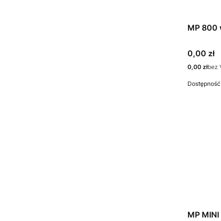
MP 800 
Cena
0,00 zł
Cena
0,00 zł
bez 
Dostępność