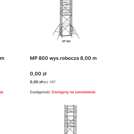
 m
MP 800 wys.robocza 8,00 m
Cena
0,00 zł
Cena
0,00 zł
bez VAT
ie
Dostępność:
Dostępny na zamówienie