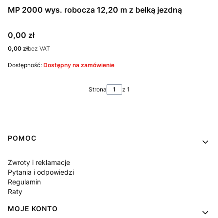
MP 2000 wys. robocza 12,20 m z belką jezdną
Cena
0,00 zł
Cena
0,00 zł
bez VAT
Dostępność:
Dostępny na zamówienie
Strona
z 1
Linki w stopce
POMOC
Zwroty i reklamacje
Pytania i odpowiedzi
Regulamin
Raty
MOJE KONTO