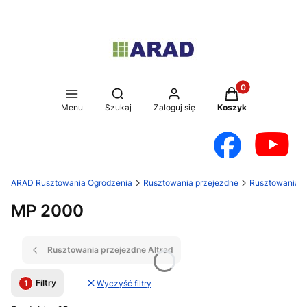
Produkty w koszy
Otwórz wyszukiwarkę
Menu
Szukaj
Zaloguj się
Koszyk
ARAD Rusztowania Ogrodzenia
Rusztowania przejezdne
Rusztowania a
MP 2000
Rusztowania przejezdne Altrad
Filtry
Wyczyść filtry