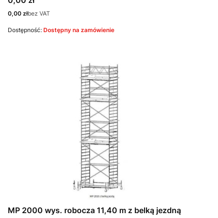
0,00 zł
Cena
0,00 zł
bez VAT
Dostępność:
Dostępny na zamówienie
MP 2000 wys. robocza 11,40 m z belką jezdną