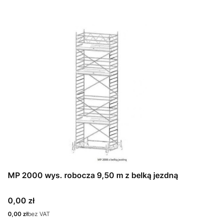
MP 2000 wys. robocza 9,50 m z belką jezdną
Cena
0,00 zł
Cena
0,00 zł
bez VAT