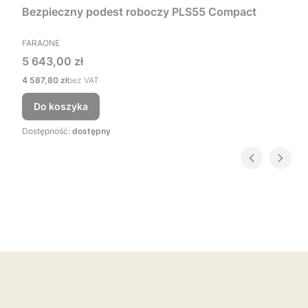
Bezpieczny podest roboczy PLS55 Compact
PRODUCENT
FARAONE
Cena
5 643,00 zł
Cena
4 587,80 zł
bez VAT
Do koszyka
Dostępność:
dostępny