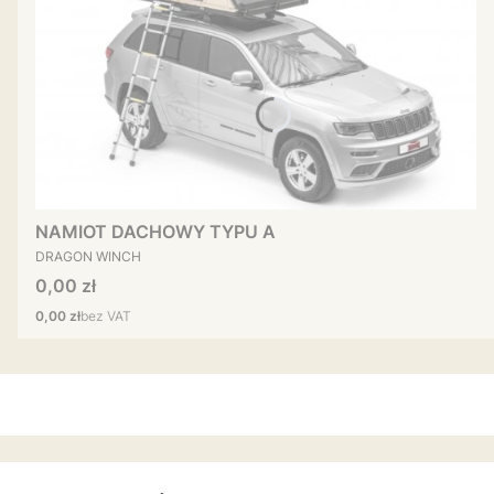
NAMIOT DACHOWY TYPU A
PRODUCENT
DRAGON WINCH
Cena
0,00 zł
Cena
0,00 zł
bez VAT