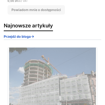
Cena
0,00 zł
bez VAT
Powiadom mnie o dostępności
Najnowsze artykuły
Przejdź do bloga